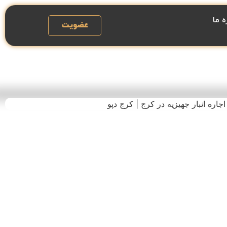
ه ما
عضویت