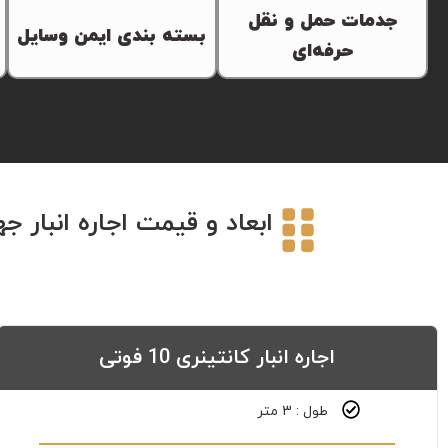
طریق گیت‌های هوشمند و با
هر شرایط آب‌وهوایی سالم
جدمات حمل و نقل
بسته بندی ایمن وسایل
نظارت نگهبانان انجام می‌گیرد.
بمانند
حرفه‌ای
حمل کالا با کمترین زمان ممکن
انجام می‌شود. امکان جابجایی
تمامی وسایل شما به گونه‌ای
انواع کالا، از وسایل کوچک تا
بسته‌بندی می‌شوند که حتی در
بارهای سنگین صنعتی وجود
صورت جابجایی، آسیب نبیند.
ابعاد و قیمت اجاره انبار جهیزیه در کرج | 5 نکته طلایی که قبل از اجاره ان
دارد.
اجاره انبار کانتینری 10 فوتی
طول : 3 متر